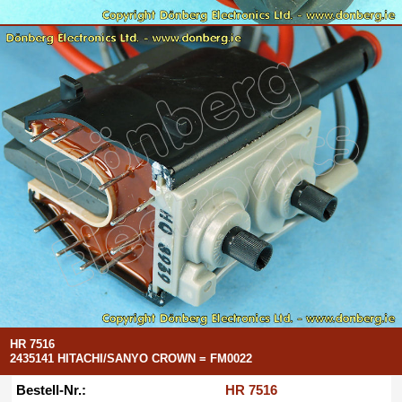
HR 7516
2435141 HITACHI/SANYO CROWN = FM0022
Bestell-Nr.:
HR 7516