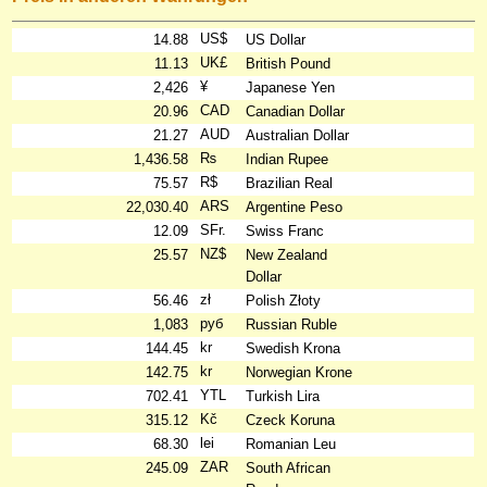
US$
14.88
US Dollar
UK£
11.13
British Pound
¥
2,426
Japanese Yen
CAD
20.96
Canadian Dollar
AUD
21.27
Australian Dollar
₨
1,436.58
Indian Rupee
R$
75.57
Brazilian Real
ARS
22,030.40
Argentine Peso
SFr.
12.09
Swiss Franc
NZ$
25.57
New Zealand
Dollar
zł
56.46
Polish Złoty
руб
1,083
Russian Ruble
kr
144.45
Swedish Krona
kr
142.75
Norwegian Krone
YTL
702.41
Turkish Lira
Kč
315.12
Czeck Koruna
lei
68.30
Romanian Leu
ZAR
245.09
South African