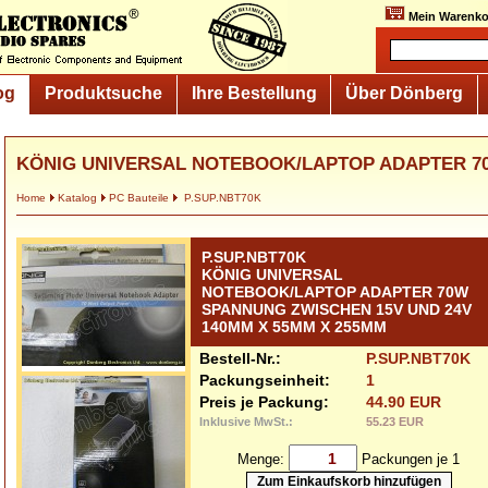
Mein Warenko
og
Produktsuche
Ihre Bestellung
Über Dönberg
KÖNIG UNIVERSAL NOTEBOOK/LAPTOP ADAPTER 70
Home
Katalog
PC Bauteile
P.SUP.NBT70K
P.SUP.NBT70K
KÖNIG UNIVERSAL
NOTEBOOK/LAPTOP ADAPTER 70W
SPANNUNG ZWISCHEN 15V UND 24V
140MM X 55MM X 255MM
Bestell-Nr.:
P.SUP.NBT70K
Packungseinheit:
1
Preis je Packung:
44.90 EUR
Inklusive MwSt.:
55.23 EUR
Menge:
Packungen je 1