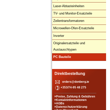
Laser-Abtasteinheiten
TV- und Monitor-Ersatzteile
Zeilentransformatoren
Microwellen-Ofen-Ersatzteile
Inverter
Originalersatzteile und
Austauschtypen
PC Bauteile
Direktbestellung
orders@donberg.ie
+353/74-95 48 275
Preise, Zahlung & Gebühren
Kontaktinformationen
AGBs
Datenschutzerklärung