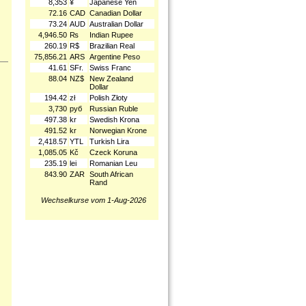
8,353
¥
Japanese Yen
72.16
CAD
Canadian Dollar
73.24
AUD
Australian Dollar
4,946.50
₨
Indian Rupee
260.19
R$
Brazilian Real
75,856.21
ARS
Argentine Peso
41.61
SFr.
Swiss Franc
88.04
NZ$
New Zealand
Dollar
194.42
zł
Polish Złoty
3,730
руб
Russian Ruble
497.38
kr
Swedish Krona
491.52
kr
Norwegian Krone
2,418.57
YTL
Turkish Lira
1,085.05
Kč
Czeck Koruna
235.19
lei
Romanian Leu
843.90
ZAR
South African
Rand
Wechselkurse vom 1-Aug-2026