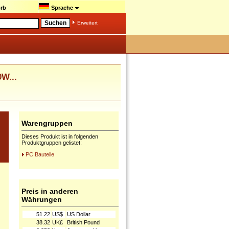
rb
Sprache
Erweitert
W...
Warengruppen
Dieses Produkt ist in folgenden
Produktgruppen gelistet:
PC Bauteile
Preis in anderen
Währungen
51.22
US$
US Dollar
38.32
UK£
British Pound