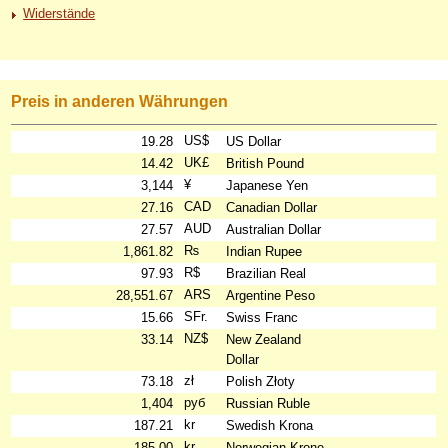
Widerstände
Preis in anderen Währungen
US$
19.28
US Dollar
UK£
14.42
British Pound
¥
3,144
Japanese Yen
CAD
27.16
Canadian Dollar
AUD
27.57
Australian Dollar
₨
1,861.82
Indian Rupee
R$
97.93
Brazilian Real
ARS
28,551.67
Argentine Peso
SFr.
15.66
Swiss Franc
NZ$
33.14
New Zealand
Dollar
zł
73.18
Polish Złoty
руб
1,404
Russian Ruble
kr
187.21
Swedish Krona
kr
185.00
Norwegian Krone