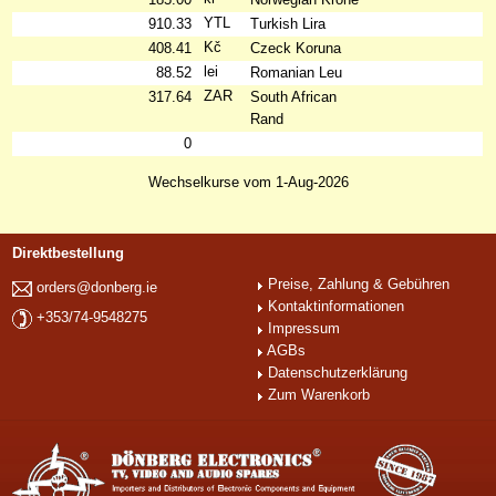
YTL
910.33
Turkish Lira
Kč
408.41
Czeck Koruna
lei
88.52
Romanian Leu
ZAR
317.64
South African
Rand
0
Wechselkurse vom 1-Aug-2026
Direktbestellung
Preise, Zahlung & Gebühren
orders@donberg.ie
Kontaktinformationen
+353/74-9548275
Impressum
AGBs
Datenschutzerklärung
Zum Warenkorb