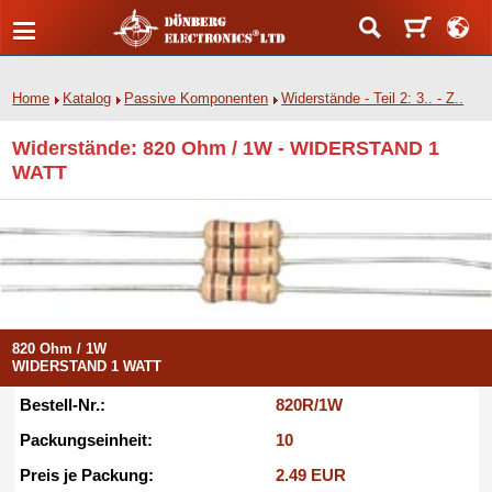
Home
Katalog
Passive Komponenten
Widerstände - Teil 2: 3.. - Z..
Widerstände: 820 Ohm / 1W - WIDERSTAND 1
WATT
820 Ohm / 1W
WIDERSTAND 1 WATT
Bestell-Nr.:
820R/1W
Packungseinheit:
10
Preis je Packung:
2.49 EUR