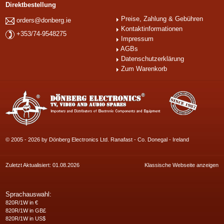
Direktbestellung
Preise, Zahlung & Gebühren
orders@donberg.ie
Kontaktinformationen
+353/74-9548275
Impressum
AGBs
Datenschutzerklärung
Zum Warenkorb
© 2005 - 2026 by Dönberg Electronics Ltd. Ranafast - Co. Donegal - Ireland
Zuletzt Aktualisiert: 01.08.2026
Klassische Webseite anzeigen
Sprachauswahl:
820R/1W in €
820R/1W in GB£
820R/1W in US$