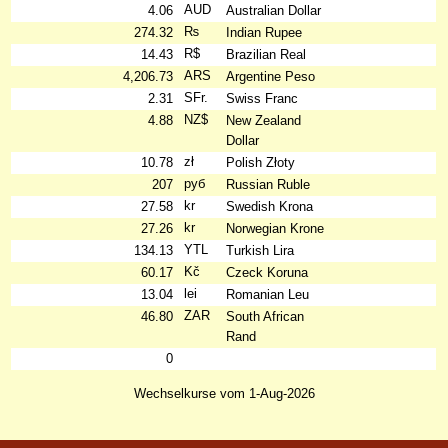
AUD
4.06
Australian Dollar
₨
274.32
Indian Rupee
R$
14.43
Brazilian Real
ARS
4,206.73
Argentine Peso
SFr.
2.31
Swiss Franc
NZ$
4.88
New Zealand
Dollar
zł
10.78
Polish Złoty
руб
207
Russian Ruble
kr
27.58
Swedish Krona
kr
27.26
Norwegian Krone
YTL
134.13
Turkish Lira
Kč
60.17
Czeck Koruna
lei
13.04
Romanian Leu
ZAR
46.80
South African
Rand
0
Wechselkurse vom 1-Aug-2026