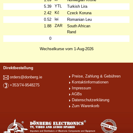
YTL
5.39
Turkish Lira
Kč
2.42
Czeck Koruna
lei
0.52
Romanian Leu
ZAR
1.88
South African
Rand
0
Wechselkurse vom 1-Aug-2026
Direktbestellung
Preise, Zahlung & Gebühren
orders@donberg.ie
Kontaktinformationen
+353/74-9548275
Impressum
AGBs
Datenschutzerklärung
Zum Warenkorb