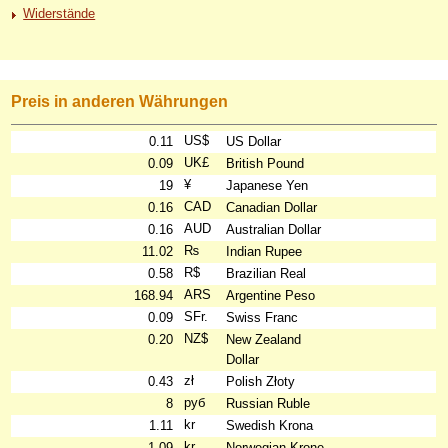
Widerstände
Preis in anderen Währungen
US$
0.11
US Dollar
UK£
0.09
British Pound
¥
19
Japanese Yen
CAD
0.16
Canadian Dollar
AUD
0.16
Australian Dollar
₨
11.02
Indian Rupee
R$
0.58
Brazilian Real
ARS
168.94
Argentine Peso
SFr.
0.09
Swiss Franc
NZ$
0.20
New Zealand
Dollar
zł
0.43
Polish Złoty
руб
8
Russian Ruble
kr
1.11
Swedish Krona
kr
1.09
Norwegian Krone