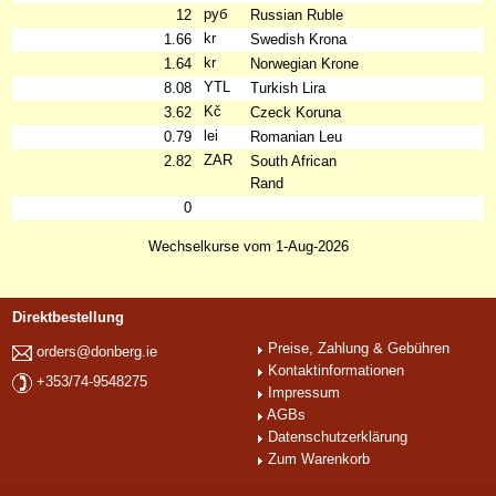
руб
12
Russian Ruble
kr
1.66
Swedish Krona
kr
1.64
Norwegian Krone
YTL
8.08
Turkish Lira
Kč
3.62
Czeck Koruna
lei
0.79
Romanian Leu
ZAR
2.82
South African
Rand
0
Wechselkurse vom 1-Aug-2026
Direktbestellung
Preise, Zahlung & Gebühren
orders@donberg.ie
Kontaktinformationen
+353/74-9548275
Impressum
AGBs
Datenschutzerklärung
Zum Warenkorb