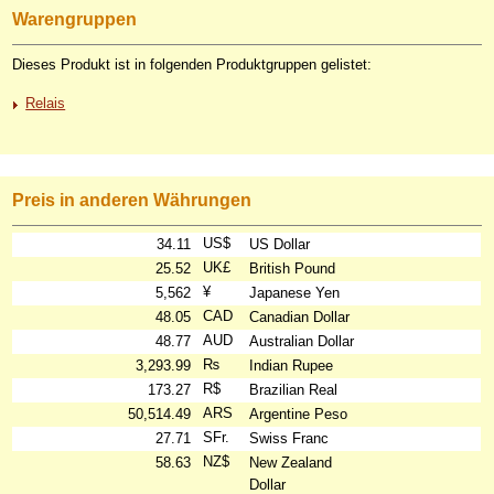
Warengruppen
Dieses Produkt ist in folgenden Produktgruppen gelistet:
Relais
Preis in anderen Währungen
US$
34.11
US Dollar
UK£
25.52
British Pound
¥
5,562
Japanese Yen
CAD
48.05
Canadian Dollar
AUD
48.77
Australian Dollar
₨
3,293.99
Indian Rupee
R$
173.27
Brazilian Real
ARS
50,514.49
Argentine Peso
SFr.
27.71
Swiss Franc
NZ$
58.63
New Zealand
Dollar