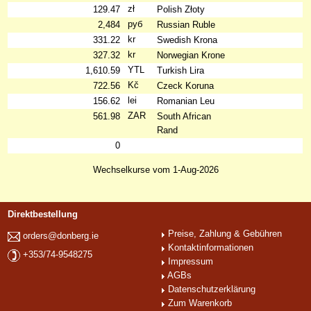
zł
129.47
Polish Złoty
руб
2,484
Russian Ruble
kr
331.22
Swedish Krona
kr
327.32
Norwegian Krone
YTL
1,610.59
Turkish Lira
Kč
722.56
Czeck Koruna
lei
156.62
Romanian Leu
ZAR
561.98
South African
Rand
0
Wechselkurse vom 1-Aug-2026
Direktbestellung
Preise, Zahlung & Gebühren
orders@donberg.ie
Kontaktinformationen
+353/74-9548275
Impressum
AGBs
Datenschutzerklärung
Zum Warenkorb