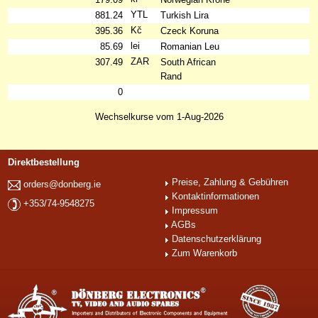
YTL
881.24
Turkish Lira
Kč
395.36
Czeck Koruna
lei
85.69
Romanian Leu
ZAR
307.49
South African
Rand
0
Wechselkurse vom 1-Aug-2026
Direktbestellung
Preise, Zahlung & Gebühren
orders@donberg.ie
Kontaktinformationen
+353/74-9548275
Impressum
AGBs
Datenschutzerklärung
Zum Warenkorb