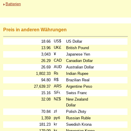
Batterien
Preis in anderen Währungen
US$
18.66
US Dollar
UK£
13.96
British Pound
¥
3,043
Japanese Yen
CAD
26.29
Canadian Dollar
AUD
26.69
Australian Dollar
₨
1,802.33
Indian Rupee
R$
94.80
Brazilian Real
ARS
27,639.37
Argentine Peso
SFr.
15.16
Swiss Franc
NZ$
32.08
New Zealand
Dollar
zł
70.84
Polish Złoty
руб
1,359
Russian Ruble
kr
181.23
Swedish Krona
kr
179.09
Norwegian Krone