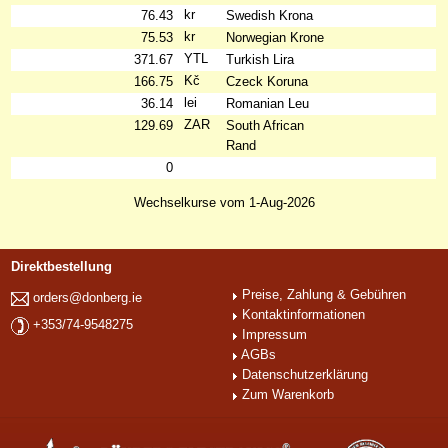
kr
76.43
Swedish Krona
kr
75.53
Norwegian Krone
YTL
371.67
Turkish Lira
Kč
166.75
Czeck Koruna
lei
36.14
Romanian Leu
ZAR
129.69
South African
Rand
0
Wechselkurse vom 1-Aug-2026
Direktbestellung
Preise, Zahlung & Gebühren
orders@donberg.ie
Kontaktinformationen
+353/74-9548275
Impressum
AGBs
Datenschutzerklärung
Zum Warenkorb