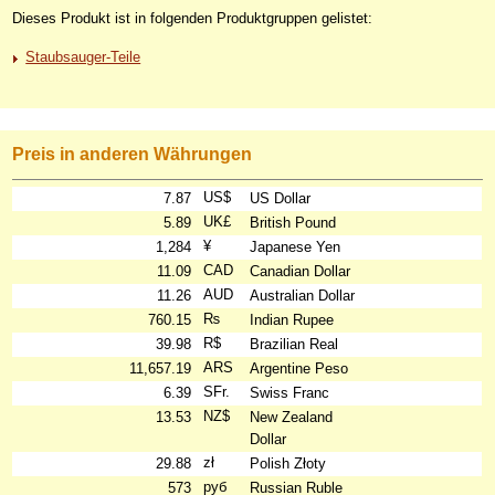
Dieses Produkt ist in folgenden Produktgruppen gelistet:
Staubsauger-Teile
Preis in anderen Währungen
US$
7.87
US Dollar
UK£
5.89
British Pound
¥
1,284
Japanese Yen
CAD
11.09
Canadian Dollar
AUD
11.26
Australian Dollar
₨
760.15
Indian Rupee
R$
39.98
Brazilian Real
ARS
11,657.19
Argentine Peso
SFr.
6.39
Swiss Franc
NZ$
13.53
New Zealand
Dollar
zł
29.88
Polish Złoty
руб
573
Russian Ruble