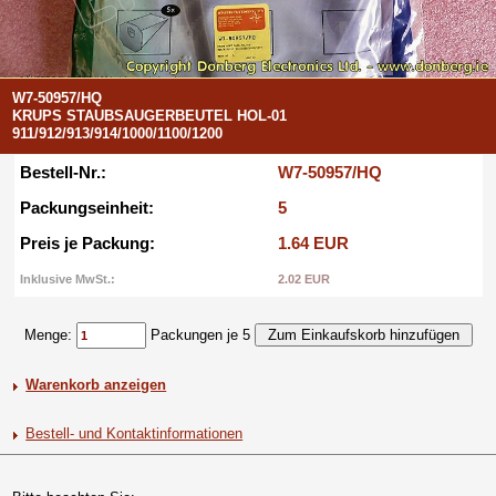
W7-50957/HQ
KRUPS STAUBSAUGERBEUTEL HOL-01
911/912/913/914/1000/1100/1200
Bestell-Nr.:
W7-50957/HQ
Packungseinheit:
5
Preis je Packung:
1.64 EUR
Inklusive MwSt.:
2.02 EUR
Menge:
Packungen je 5
Warenkorb anzeigen
Bestell- und Kontaktinformationen