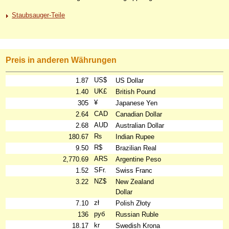
Staubsauger-Teile
Preis in anderen Währungen
US$
1.87
US Dollar
UK£
1.40
British Pound
¥
305
Japanese Yen
CAD
2.64
Canadian Dollar
AUD
2.68
Australian Dollar
₨
180.67
Indian Rupee
R$
9.50
Brazilian Real
ARS
2,770.69
Argentine Peso
SFr.
1.52
Swiss Franc
NZ$
3.22
New Zealand
Dollar
zł
7.10
Polish Złoty
руб
136
Russian Ruble
kr
18.17
Swedish Krona