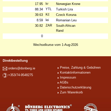
kr
17.95
Norwegian Krone
YTL
88.34
Turkish Lira
Kč
39.63
Czeck Koruna
lei
8.59
Romanian Leu
ZAR
30.82
South African
Rand
0
Wechselkurse vom 1-Aug-2026
Direktbestellung
Preise, Zahlung & Gebühren
orders@donberg.ie
Kontaktinformationen
+353/74-9548275
Impressum
AGBs
Datenschutzerklärung
Zum Warenkorb