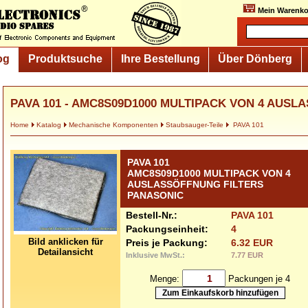
Mein Warenko
og
Produktsuche
Ihre Bestellung
Über Dönberg
PAVA 101 - AMC8S09D1000 MULTIPACK VON 4 AUSLA
Home
Katalog
Mechanische Komponenten
Staubsauger-Teile
PAVA 101
PAVA 101
AMC8S09D1000 MULTIPACK VON 4
AUSLASSÖFFNUNG FILTERS
PANASONIC
Bestell-Nr.:
PAVA 101
Packungseinheit:
4
Bild anklicken für
Preis je Packung:
6.32 EUR
Detailansicht
Inklusive MwSt.:
7.77 EUR
Menge:
Packungen je 4