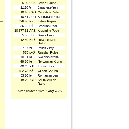
5.39
UK£
British Pound
1,176
¥
Japanese Yen
10.16
CAD
Canadian Dollar
10.31
AUD
Australian Dollar
696.26
₨
Indian Rupee
36.62
R$
Brazilian Real
10,677.31
ARS
Argentine Peso
5.86
SFr.
Swiss Franc
12.39
NZ$
New Zealand
Dollar
27.37
zł
Polish Złoty
525
руб
Russian Ruble
70.01
kr
Swedish Krona
69.19
kr
Norwegian Krone
340.43
YTL
Turkish Lira
152.73
Kč
Czeck Koruna
33.10
lei
Romanian Leu
118.79
ZAR
South African
Rand
Wechselkurse vom 1-Aug-2026