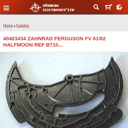
Home
Katalog
40403434 ZAHNRAD FERGUSON FV 61/62
HALFMOON REF B710...