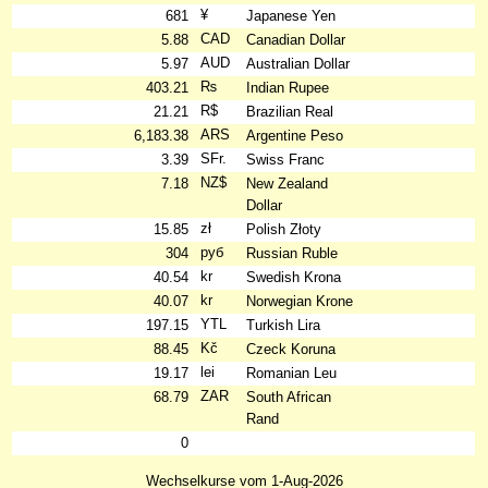
¥
681
Japanese Yen
CAD
5.88
Canadian Dollar
AUD
5.97
Australian Dollar
₨
403.21
Indian Rupee
R$
21.21
Brazilian Real
ARS
6,183.38
Argentine Peso
SFr.
3.39
Swiss Franc
NZ$
7.18
New Zealand
Dollar
zł
15.85
Polish Złoty
руб
304
Russian Ruble
kr
40.54
Swedish Krona
kr
40.07
Norwegian Krone
YTL
197.15
Turkish Lira
Kč
88.45
Czeck Koruna
lei
19.17
Romanian Leu
ZAR
68.79
South African
Rand
0
Wechselkurse vom 1-Aug-2026