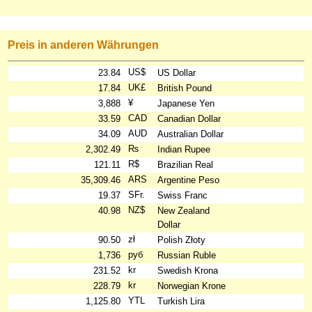
Preis in anderen Währungen
US$
23.84
US Dollar
UK£
17.84
British Pound
¥
3,888
Japanese Yen
CAD
33.59
Canadian Dollar
AUD
34.09
Australian Dollar
₨
2,302.49
Indian Rupee
R$
121.11
Brazilian Real
ARS
35,309.46
Argentine Peso
SFr.
19.37
Swiss Franc
NZ$
40.98
New Zealand
Dollar
zł
90.50
Polish Złoty
руб
1,736
Russian Ruble
kr
231.52
Swedish Krona
kr
228.79
Norwegian Krone
YTL
1,125.80
Turkish Lira