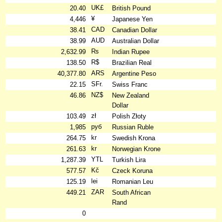
UK£
20.40
British Pound
¥
4,446
Japanese Yen
CAD
38.41
Canadian Dollar
AUD
38.99
Australian Dollar
₨
2,632.99
Indian Rupee
R$
138.50
Brazilian Real
ARS
40,377.80
Argentine Peso
SFr.
22.15
Swiss Franc
NZ$
46.86
New Zealand
Dollar
zł
103.49
Polish Złoty
руб
1,985
Russian Ruble
kr
264.75
Swedish Krona
kr
261.63
Norwegian Krone
YTL
1,287.39
Turkish Lira
Kč
577.57
Czeck Koruna
lei
125.19
Romanian Leu
ZAR
449.21
South African
Rand
0