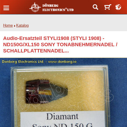
Home
Katalog
Audio-Ersatzteil STYLI1908 (STYLI 1908) -
ND150G/XL150 SONY TONABNEHMERNADEL /
SCHALLPLATTENNADEL...