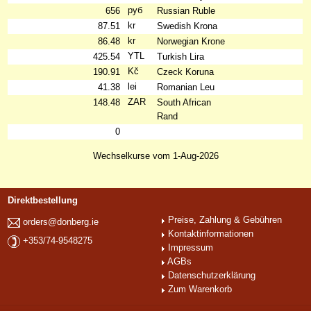
руб
656
Russian Ruble
kr
87.51
Swedish Krona
kr
86.48
Norwegian Krone
YTL
425.54
Turkish Lira
Kč
190.91
Czeck Koruna
lei
41.38
Romanian Leu
ZAR
148.48
South African
Rand
0
Wechselkurse vom 1-Aug-2026
Direktbestellung
Preise, Zahlung & Gebühren
orders@donberg.ie
Kontaktinformationen
+353/74-9548275
Impressum
AGBs
Datenschutzerklärung
Zum Warenkorb