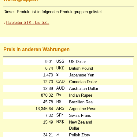
Dieses Produkt ist in folgenden Produktgruppen gelistet:
Halbleiter STK.. bis SZ..
Preis in anderen Währungen
US$
9.01
US Dollar
UK£
6.74
British Pound
¥
1,470
Japanese Yen
CAD
12.70
Canadian Dollar
AUD
12.89
Australian Dollar
₨
870.32
Indian Rupee
R$
45.78
Brazilian Real
ARS
13,346.64
Argentine Peso
SFr.
7.32
Swiss Franc
NZ$
15.49
New Zealand
Dollar
zł
34.21
Polish Złoty