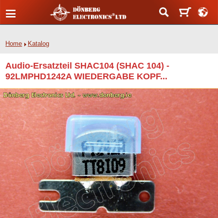
Home
Katalog
Audio-Ersatzteil SHAC104 (SHAC 104) -
92LMPHD1242A WIEDERGABE KOPF...