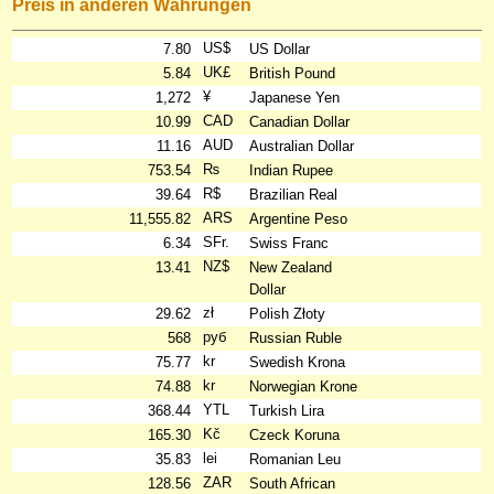
Preis in anderen Währungen
US$
7.80
US Dollar
UK£
5.84
British Pound
¥
1,272
Japanese Yen
CAD
10.99
Canadian Dollar
AUD
11.16
Australian Dollar
₨
753.54
Indian Rupee
R$
39.64
Brazilian Real
ARS
11,555.82
Argentine Peso
SFr.
6.34
Swiss Franc
NZ$
13.41
New Zealand
Dollar
zł
29.62
Polish Złoty
руб
568
Russian Ruble
kr
75.77
Swedish Krona
kr
74.88
Norwegian Krone
YTL
368.44
Turkish Lira
Kč
165.30
Czeck Koruna
lei
35.83
Romanian Leu
ZAR
128.56
South African