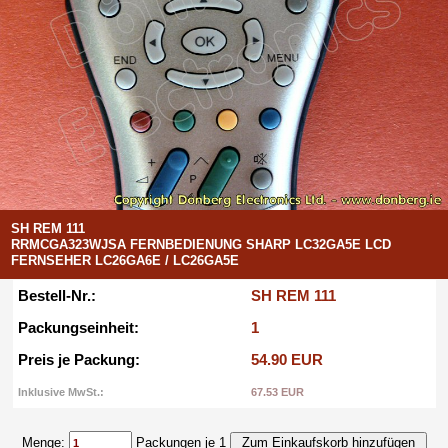
SH REM 111
RRMCGA323WJSA FERNBEDIENUNG SHARP LC32GA5E LCD
FERNSEHER LC26GA6E / LC26GA5E
Bestell-Nr.:
SH REM 111
Packungseinheit:
1
Preis je Packung:
54.90 EUR
Inklusive MwSt.:
67.53 EUR
Menge:
Packungen je 1