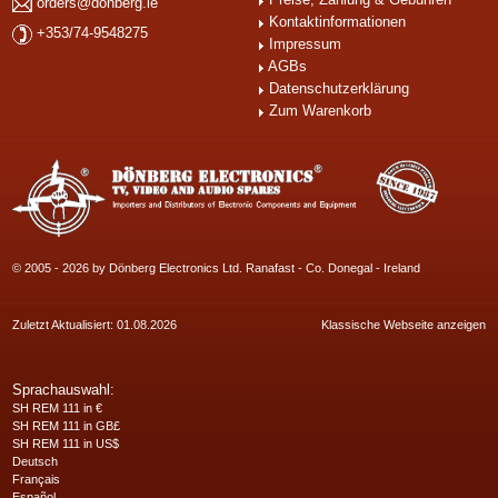
orders@donberg.ie
Kontaktinformationen
+353/74-9548275
Impressum
AGBs
Datenschutzerklärung
Zum Warenkorb
© 2005 - 2026 by Dönberg Electronics Ltd. Ranafast - Co. Donegal - Ireland
Zuletzt Aktualisiert: 01.08.2026
Klassische Webseite anzeigen
Sprachauswahl:
SH REM 111 in €
SH REM 111 in GB£
SH REM 111 in US$
Deutsch
Français
Español