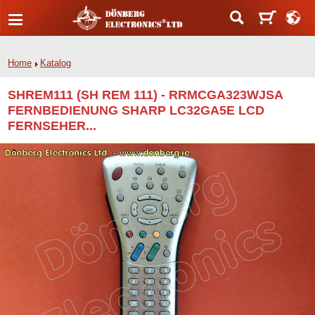
Home
Katalog
SHREM111 (SH REM 111) - RRMCGA323WJSA
FERNBEDIENUNG SHARP LC32GA5E LCD
FERNSEHER...