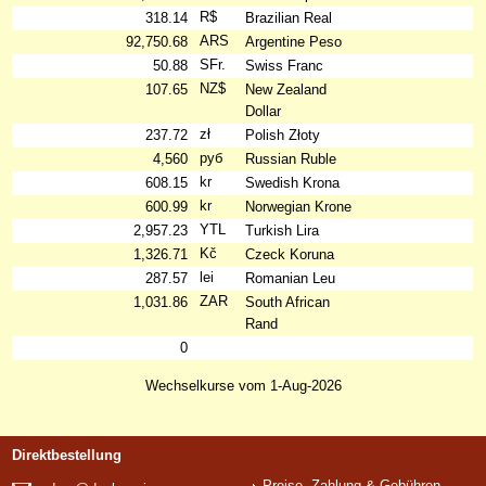
R$
318.14
Brazilian Real
ARS
92,750.68
Argentine Peso
SFr.
50.88
Swiss Franc
NZ$
107.65
New Zealand
Dollar
zł
237.72
Polish Złoty
руб
4,560
Russian Ruble
kr
608.15
Swedish Krona
kr
600.99
Norwegian Krone
YTL
2,957.23
Turkish Lira
Kč
1,326.71
Czeck Koruna
lei
287.57
Romanian Leu
ZAR
1,031.86
South African
Rand
0
Wechselkurse vom 1-Aug-2026
Direktbestellung
Preise, Zahlung & Gebühren