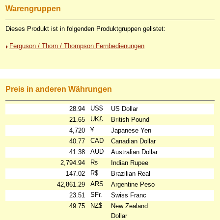
Warengruppen
Dieses Produkt ist in folgenden Produktgruppen gelistet:
Ferguson / Thorn / Thompson Fernbedienungen
Preis in anderen Währungen
US$
28.94
US Dollar
UK£
21.65
British Pound
¥
4,720
Japanese Yen
CAD
40.77
Canadian Dollar
AUD
41.38
Australian Dollar
₨
2,794.94
Indian Rupee
R$
147.02
Brazilian Real
ARS
42,861.29
Argentine Peso
SFr.
23.51
Swiss Franc
NZ$
49.75
New Zealand
Dollar