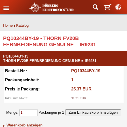
Home
Katalog
PQ10344BY-19 - THORN FV20B
FERNBEDIENUNG GENUI NE = IR9231
PQ10344BY-19
THORN FV20B FERNBEDIENUNG GENUI NE = IR9231
Bestell-Nr.:
PQ10344BY-19
Packungseinheit:
1
Preis je Packung:
25.37 EUR
Inklusive MwSt.:
31.21 EUR
Menge:
Packungen je 1
Warenkorb anzeigen