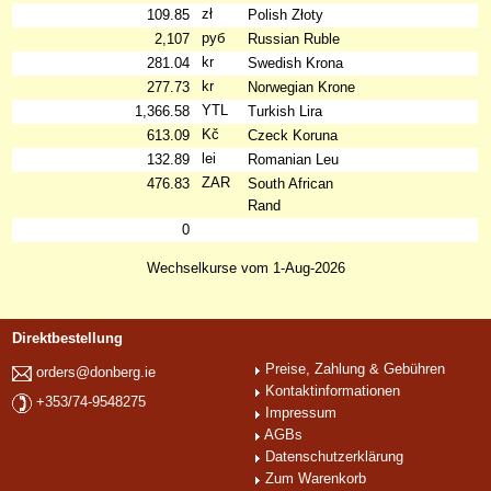
zł
109.85
Polish Złoty
руб
2,107
Russian Ruble
kr
281.04
Swedish Krona
kr
277.73
Norwegian Krone
YTL
1,366.58
Turkish Lira
Kč
613.09
Czeck Koruna
lei
132.89
Romanian Leu
ZAR
476.83
South African
Rand
0
Wechselkurse vom 1-Aug-2026
Direktbestellung
Preise, Zahlung & Gebühren
orders@donberg.ie
Kontaktinformationen
+353/74-9548275
Impressum
AGBs
Datenschutzerklärung
Zum Warenkorb