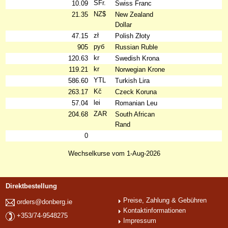
SFr.
10.09
Swiss Franc
NZ$
21.35
New Zealand
Dollar
zł
47.15
Polish Złoty
руб
905
Russian Ruble
kr
120.63
Swedish Krona
kr
119.21
Norwegian Krone
YTL
586.60
Turkish Lira
Kč
263.17
Czeck Koruna
lei
57.04
Romanian Leu
ZAR
204.68
South African
Rand
0
Wechselkurse vom 1-Aug-2026
Direktbestellung
Preise, Zahlung & Gebühren
orders@donberg.ie
Kontaktinformationen
+353/74-9548275
Impressum