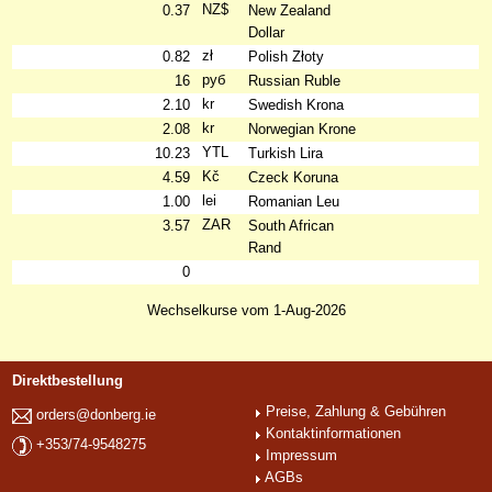
NZ$
0.37
New Zealand
Dollar
zł
0.82
Polish Złoty
руб
16
Russian Ruble
kr
2.10
Swedish Krona
kr
2.08
Norwegian Krone
YTL
10.23
Turkish Lira
Kč
4.59
Czeck Koruna
lei
1.00
Romanian Leu
ZAR
3.57
South African
Rand
0
Wechselkurse vom 1-Aug-2026
Direktbestellung
Preise, Zahlung & Gebühren
orders@donberg.ie
Kontaktinformationen
+353/74-9548275
Impressum
AGBs