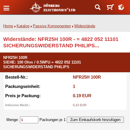
Home
Katalog
Passive Komponenten
Widerstände
Widerstände: NFR25H 100R - = 4822 052 11101
SICHERUNGSWIDERSTAND PHILIPS...
NFR25H 100R
SIEHE: 100 Ohm / 0.5WFU = 4822 052 11101
SICHERUNGSWIDERSTAND PHILIPS
Bestell-Nr.:
NFR25H 100R
Packungseinheit:
1
Preis je Packung:
0.19 EUR
Inklusive MwSt.:
0.23 EUR
Menge:
Packungen je 1