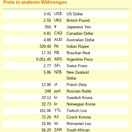
Preis in anderen Währungen
US$
3.41
US Dollar
UK£
2.55
British Pound
¥
556
Japanese Yen
CAD
4.81
Canadian Dollar
AUD
4.88
Australian Dollar
₨
329.40
Indian Rupee
R$
17.33
Brazilian Real
ARS
5,051.45
Argentine Peso
SFr.
2.77
Swiss Franc
NZ$
5.86
New Zealand
Dollar
zł
12.95
Polish Złoty
руб
248
Russian Ruble
kr
33.12
Swedish Krona
kr
32.73
Norwegian Krone
YTL
161.06
Turkish Lira
Kč
72.26
Czeck Koruna
lei
15.66
Romanian Leu
ZAR
56.20
South African