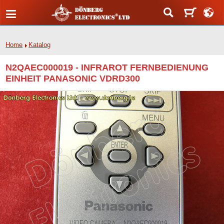
Home
Katalog
N2QAEC000019 - INFRAROT FERNBEDIENUNG
EINHEIT PANASONIC VDRD300