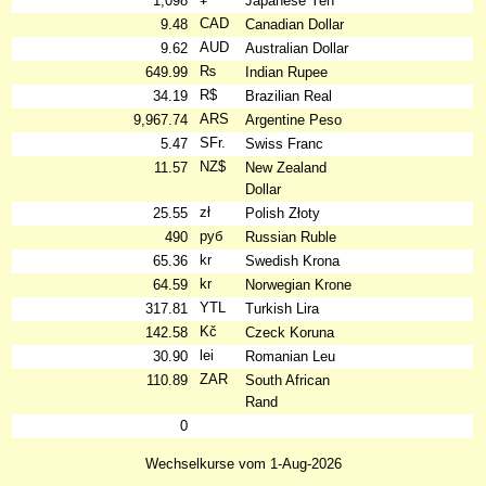
1,098
Japanese Yen
CAD
9.48
Canadian Dollar
AUD
9.62
Australian Dollar
₨
649.99
Indian Rupee
R$
34.19
Brazilian Real
ARS
9,967.74
Argentine Peso
SFr.
5.47
Swiss Franc
NZ$
11.57
New Zealand
Dollar
zł
25.55
Polish Złoty
руб
490
Russian Ruble
kr
65.36
Swedish Krona
kr
64.59
Norwegian Krone
YTL
317.81
Turkish Lira
Kč
142.58
Czeck Koruna
lei
30.90
Romanian Leu
ZAR
110.89
South African
Rand
0
Wechselkurse vom 1-Aug-2026