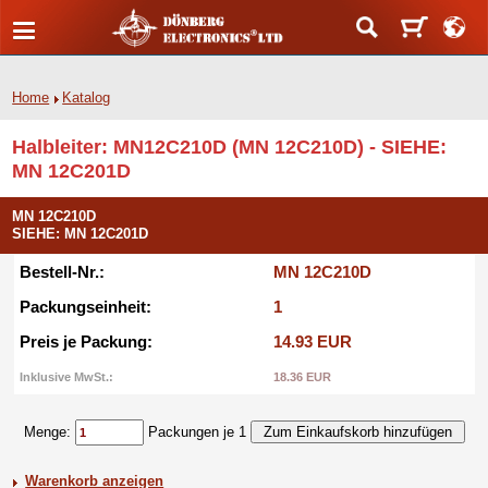
Home
Katalog
Halbleiter: MN12C210D (MN 12C210D) - SIEHE:
MN 12C201D
MN 12C210D
SIEHE: MN 12C201D
Bestell-Nr.:
MN 12C210D
Packungseinheit:
1
Preis je Packung:
14.93 EUR
Inklusive MwSt.:
18.36 EUR
Menge:
Packungen je 1
Warenkorb anzeigen