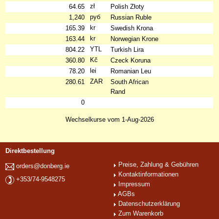
zł
64.65
Polish Złoty
руб
1,240
Russian Ruble
kr
165.39
Swedish Krona
kr
163.44
Norwegian Krone
YTL
804.22
Turkish Lira
Kč
360.80
Czeck Koruna
lei
78.20
Romanian Leu
ZAR
280.61
South African
Rand
0
Wechselkurse vom 1-Aug-2026
Direktbestellung
Preise, Zahlung & Gebühren
orders@donberg.ie
Kontaktinformationen
+353/74-9548275
Impressum
AGBs
Datenschutzerklärung
Zum Warenkorb