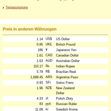
Testausrüstung
Preis in anderen Währungen
US$
1.14
US Dollar
UK£
0.85
British Pound
¥
186
Japanese Yen
CAD
1.61
Canadian Dollar
AUD
1.63
Australian Dollar
₨
110.17
Indian Rupee
R$
5.79
Brazilian Real
ARS
1,689.45
Argentine Peso
SFr.
0.93
Swiss Franc
NZ$
1.96
New Zealand
Dollar
zł
4.33
Polish Złoty
руб
83
Russian Ruble
kr
11.08
Swedish Krona