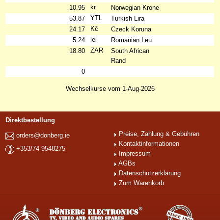
kr
10.95
Norwegian Krone
YTL
53.87
Turkish Lira
Kč
24.17
Czeck Koruna
lei
5.24
Romanian Leu
ZAR
18.80
South African
Rand
0
Wechselkurse vom 1-Aug-2026
Direktbestellung
Preise, Zahlung & Gebühren
orders@donberg.ie
Kontaktinformationen
+353/74-9548275
Impressum
AGBs
Datenschutzerklärung
Zum Warenkorb