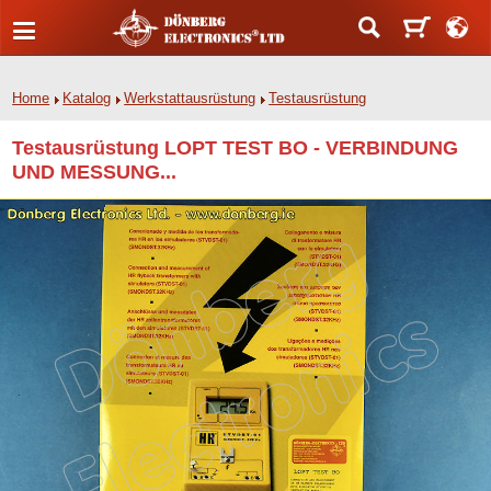
Home
Katalog
Werkstattausrüstung
Testausrüstung
Testausrüstung LOPT TEST BO - VERBINDUNG
UND MESSUNG...