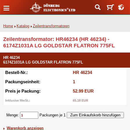
Home
Katalog
Zeilentransformatoren
Zeilentransformator: HR46234 (HR 46234) -
6174Z1031A LG GOLDSTAR FLATRON 775FL
HR 46234
6174Z1031A LG GOLDSTAR FLATRON 775FL
Bestell-Nr.:
HR 46234
Packungseinheit:
1
Preis je Packung:
52.99 EUR
Inklusive MwSt.:
65.18 EUR
Menge:
Packungen je 1
Warenkorb anzeigen