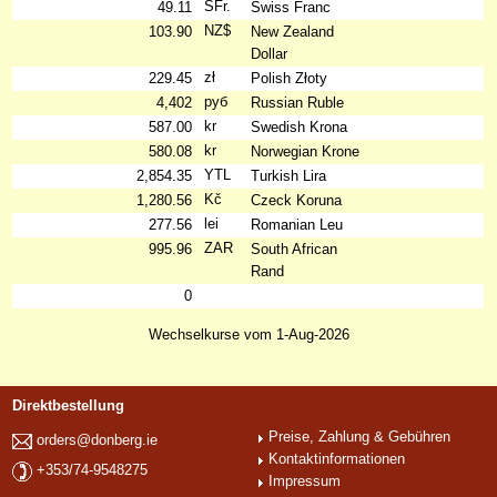
SFr.
49.11
Swiss Franc
NZ$
103.90
New Zealand
Dollar
zł
229.45
Polish Złoty
руб
4,402
Russian Ruble
kr
587.00
Swedish Krona
kr
580.08
Norwegian Krone
YTL
2,854.35
Turkish Lira
Kč
1,280.56
Czeck Koruna
lei
277.56
Romanian Leu
ZAR
995.96
South African
Rand
0
Wechselkurse vom 1-Aug-2026
Direktbestellung
Preise, Zahlung & Gebühren
orders@donberg.ie
Kontaktinformationen
+353/74-9548275
Impressum