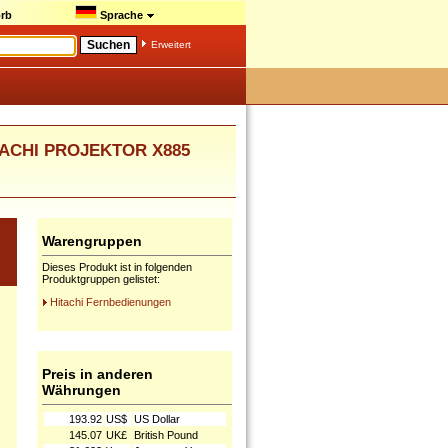
rb
Sprache
Erweitert
TACHI PROJEKTOR X885
Warengruppen
Dieses Produkt ist in folgenden
Produktgruppen gelistet:
Hitachi Fernbedienungen
Preis in anderen
Währungen
193.92
US$
US Dollar
145.07
UK£
British Pound