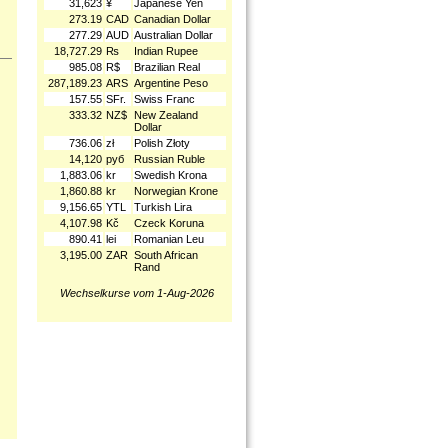
31,623
¥
Japanese Yen
273.19
CAD
Canadian Dollar
277.29
AUD
Australian Dollar
18,727.29
₨
Indian Rupee
985.08
R$
Brazilian Real
287,189.23
ARS
Argentine Peso
157.55
SFr.
Swiss Franc
333.32
NZ$
New Zealand
Dollar
736.06
zł
Polish Złoty
14,120
руб
Russian Ruble
1,883.06
kr
Swedish Krona
1,860.88
kr
Norwegian Krone
9,156.65
YTL
Turkish Lira
4,107.98
Kč
Czeck Koruna
890.41
lei
Romanian Leu
3,195.00
ZAR
South African
Rand
Wechselkurse vom 1-Aug-2026