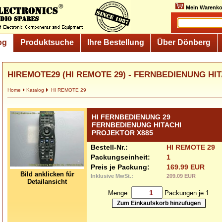
Mein Warenko
og
Produktsuche
Ihre Bestellung
Über Dönberg
HIREMOTE29 (HI REMOTE 29) - FERNBEDIENUNG HI
Home
Katalog
HI REMOTE 29
HI FERNBEDIENUNG 29
FERNBEDIENUNG HITACHI
PROJEKTOR X885
Bestell-Nr.:
HI REMOTE 29
Packungseinheit:
1
Preis je Packung:
169.99 EUR
Bild anklicken für
Inklusive MwSt.:
209.09 EUR
Detailansicht
Menge:
Packungen je 1