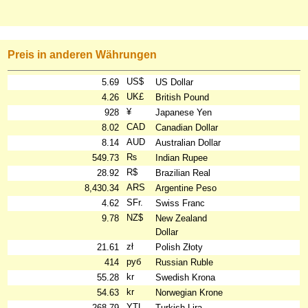
Preis in anderen Währungen
US$
5.69
US Dollar
UK£
4.26
British Pound
¥
928
Japanese Yen
CAD
8.02
Canadian Dollar
AUD
8.14
Australian Dollar
₨
549.73
Indian Rupee
R$
28.92
Brazilian Real
ARS
8,430.34
Argentine Peso
SFr.
4.62
Swiss Franc
NZ$
9.78
New Zealand
Dollar
zł
21.61
Polish Złoty
руб
414
Russian Ruble
kr
55.28
Swedish Krona
kr
54.63
Norwegian Krone
YTL
268.79
Turkish Lira