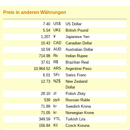
Preis in anderen Währungen
US$
7.40
US Dollar
UK£
5.54
British Pound
¥
1,207
Japanese Yen
CAD
10.43
Canadian Dollar
AUD
10.59
Australian Dollar
₨
714.98
Indian Rupee
R$
37.61
Brazilian Real
ARS
10,964.52
Argentine Peso
SFr.
6.01
Swiss Franc
NZ$
12.73
New Zealand
Dollar
zł
28.10
Polish Złoty
руб
539
Russian Ruble
kr
71.89
Swedish Krona
kr
71.05
Norwegian Krone
YTL
349.59
Turkish Lira
Kč
156.84
Czeck Koruna