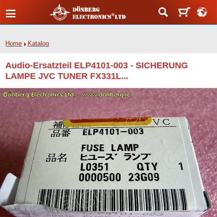
Home
Katalog
Audio-Ersatzteil ELP4101-003 - SICHERUNG
LAMPE JVC TUNER FX331L...