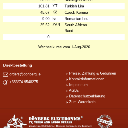
YTL
101.81
Turkish Lira
Kč
45.67
Czeck Koruna
lei
9.90
Romanian Leu
ZAR
35.52
South African
Rand
0
Wechselkurse vom 1-Aug-2026
Direktbestellung
Preise, Zahlung & Gebühren
orders@donberg.ie
Kontaktinformationen
+353/74-9548275
Impressum
AGBs
Datenschutzerklärung
Zum Warenkorb