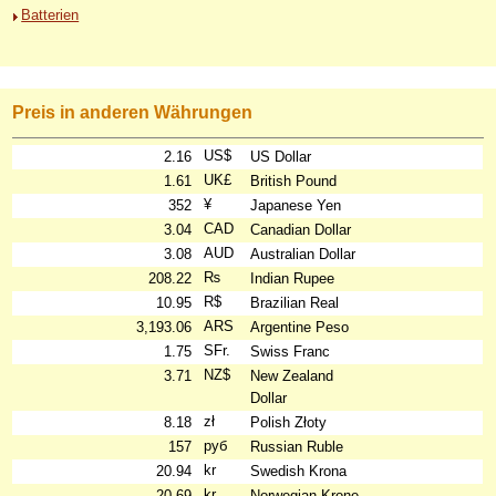
Batterien
Preis in anderen Währungen
US$
2.16
US Dollar
UK£
1.61
British Pound
¥
352
Japanese Yen
CAD
3.04
Canadian Dollar
AUD
3.08
Australian Dollar
₨
208.22
Indian Rupee
R$
10.95
Brazilian Real
ARS
3,193.06
Argentine Peso
SFr.
1.75
Swiss Franc
NZ$
3.71
New Zealand
Dollar
zł
8.18
Polish Złoty
руб
157
Russian Ruble
kr
20.94
Swedish Krona
kr
20.69
Norwegian Krone