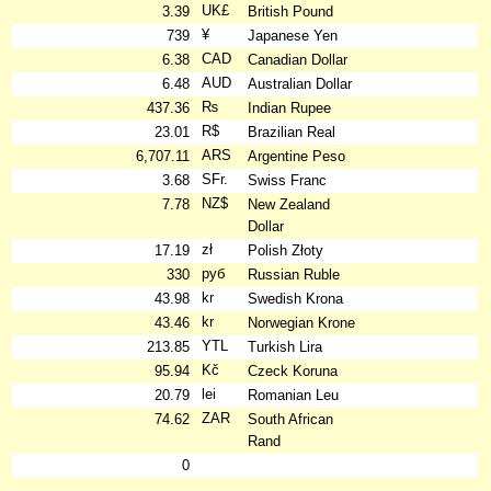
UK£
3.39
British Pound
¥
739
Japanese Yen
CAD
6.38
Canadian Dollar
AUD
6.48
Australian Dollar
₨
437.36
Indian Rupee
R$
23.01
Brazilian Real
ARS
6,707.11
Argentine Peso
SFr.
3.68
Swiss Franc
NZ$
7.78
New Zealand
Dollar
zł
17.19
Polish Złoty
руб
330
Russian Ruble
kr
43.98
Swedish Krona
kr
43.46
Norwegian Krone
YTL
213.85
Turkish Lira
Kč
95.94
Czeck Koruna
lei
20.79
Romanian Leu
ZAR
74.62
South African
Rand
0