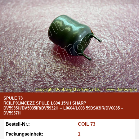
SPULE 73
RCILP0104CEZZ SPULE L604 15NH SHARP
DV5935H/DV5935IR/DV5932H = L0604/L603 59DS03IR/DV6635 =
DV5937H
Bestell-Nr.:
COIL 73
Packungseinheit:
1