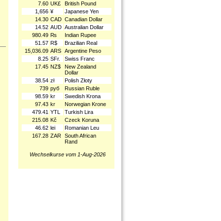
7.60
UK£
British Pound
1,656
¥
Japanese Yen
14.30
CAD
Canadian Dollar
14.52
AUD
Australian Dollar
980.49
₨
Indian Rupee
51.57
R$
Brazilian Real
15,036.09
ARS
Argentine Peso
8.25
SFr.
Swiss Franc
17.45
NZ$
New Zealand
Dollar
38.54
zł
Polish Złoty
739
руб
Russian Ruble
98.59
kr
Swedish Krona
97.43
kr
Norwegian Krone
479.41
YTL
Turkish Lira
215.08
Kč
Czeck Koruna
46.62
lei
Romanian Leu
167.28
ZAR
South African
Rand
Wechselkurse vom 1-Aug-2026