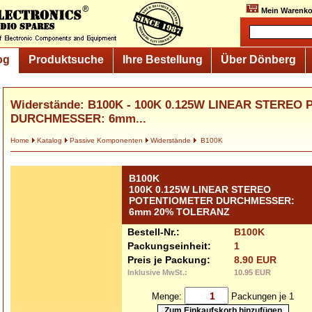
Mein Warenko
og
Produktsuche
Ihre Bestellung
Über Dönberg
Widerstände: B100K - 100K 0.125W LINEAR STERE
DURCHMESSER: 6mm...
Home
Katalog
Passive Komponenten
Widerstände
B100K
B100K
100K 0.125W LINEAR STEREO
POTENTIOMETER DURCHMESSER:
6mm 20% TOLERANZ
Bestell-Nr.:
B100K
Packungseinheit:
1
Preis je Packung:
8.90 EUR
Inklusive MwSt.:
10.95 EUR
Menge:
Packungen je 1