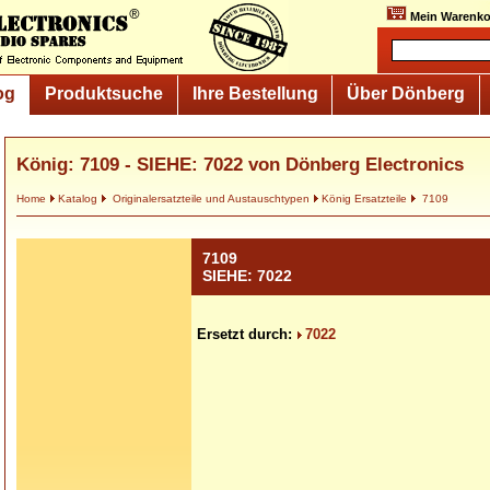
Mein Warenko
og
Produktsuche
Ihre Bestellung
Über Dönberg
König: 7109 - SIEHE: 7022 von Dönberg Electronics
Home
Katalog
Originalersatzteile und Austauschtypen
König Ersatzteile
7109
7109
SIEHE: 7022
Ersetzt durch:
7022