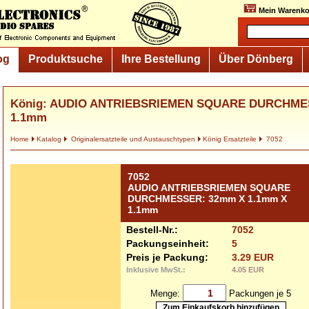
Mein Warenko
og
Produktsuche
Ihre Bestellung
Über Dönberg
König: AUDIO ANTRIEBSRIEMEN SQUARE DURCHME
1.1mm
Home
Katalog
Originalersatzteile und Austauschtypen
König Ersatzteile
7052
7052
AUDIO ANTRIEBSRIEMEN SQUARE
DURCHMESSER: 32mm X 1.1mm X
1.1mm
Bestell-Nr.:
7052
Packungseinheit:
5
Preis je Packung:
3.29 EUR
Inklusive MwSt.:
4.05 EUR
Menge:
Packungen je 5