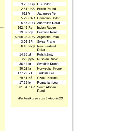
3.75
US$
US Dollar
2.81
UK£
British Pound
612
¥
Japanese Yen
5.29
CAD
Canadian Dollar
5.37
AUD
Australian Dollar
362.45
₨
Indian Rupee
19.07
R$
Brazilian Real
5,558.28
ARS
Argentine Peso
3.05
SFr.
Swiss Franc
6.45
NZ$
New Zealand
Dollar
14.25
zł
Polish Złoty
273
руб
Russian Ruble
36.44
kr
Swedish Krona
36.02
kr
Norwegian Krone
177.22
YTL
Turkish Lira
79.51
Kč
Czeck Koruna
17.23
lei
Romanian Leu
61.84
ZAR
South African
Rand
Wechselkurse vom 1-Aug-2026