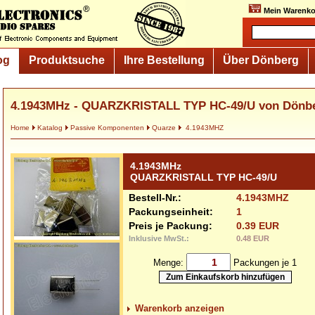
Mein Warenko
og
Produktsuche
Ihre Bestellung
Über Dönberg
4.1943MHz - QUARZKRISTALL TYP HC-49/U von Dönb
Home
Katalog
Passive Komponenten
Quarze
4.1943MHZ
4.1943MHz
QUARZKRISTALL TYP HC-49/U
Bestell-Nr.:
4.1943MHZ
Packungseinheit:
1
Preis je Packung:
0.39 EUR
Inklusive MwSt.:
0.48 EUR
Menge:
Packungen je 1
Warenkorb anzeigen