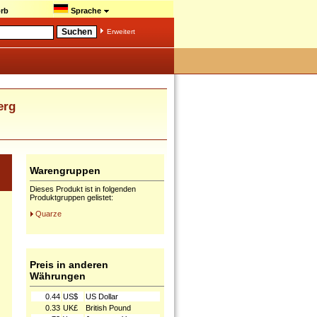
rb
Sprache
Erweitert
erg
Warengruppen
Dieses Produkt ist in folgenden
Produktgruppen gelistet:
Quarze
Preis in anderen
Währungen
0.44
US$
US Dollar
0.33
UK£
British Pound