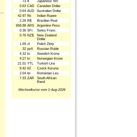
73
¥
Japanese Yen
0.63
CAD
Canadian Dollar
0.64
AUD
Australian Dollar
42.97
₨
Indian Rupee
2.26
R$
Brazilian Real
658.88
ARS
Argentine Peso
0.36
SFr.
Swiss Franc
0.76
NZ$
New Zealand
Dollar
1.69
zł
Polish Złoty
32
руб
Russian Ruble
4.32
kr
Swedish Krona
4.27
kr
Norwegian Krone
21.01
YTL
Turkish Lira
9.42
Kč
Czeck Koruna
2.04
lei
Romanian Leu
7.33
ZAR
South African
Rand
Wechselkurse vom 1-Aug-2026