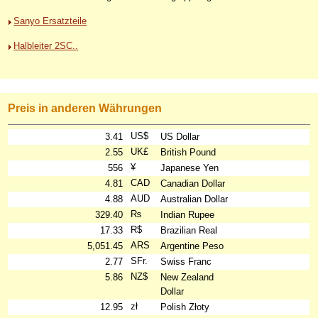
Sanyo Ersatzteile
Halbleiter 2SC..
Preis in anderen Währungen
US$
3.41
US Dollar
UK£
2.55
British Pound
¥
556
Japanese Yen
CAD
4.81
Canadian Dollar
AUD
4.88
Australian Dollar
₨
329.40
Indian Rupee
R$
17.33
Brazilian Real
ARS
5,051.45
Argentine Peso
SFr.
2.77
Swiss Franc
NZ$
5.86
New Zealand
Dollar
zł
12.95
Polish Złoty