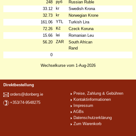
руб
248
Russian Ruble
kr
33.12
Swedish Krona
kr
32.73
Norwegian Krone
YTL
161.06
Turkish Lira
Kč
72.26
Czeck Koruna
lei
15.66
Romanian Leu
ZAR
56.20
South African
Rand
0
Wechselkurse vom 1-Aug-2026
Direktbestellung
Preise, Zahlung & Gebühren
orders@donberg.ie
Kontaktinformationen
+353/74-9548275
Impressum
AGBs
Datenschutzerklärung
Zum Warenkorb