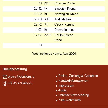
руб
78
Russian Ruble
kr
10.41
Swedish Krona
kr
10.29
Norwegian Krone
YTL
50.63
Turkish Lira
Kč
22.72
Czeck Koruna
lei
4.92
Romanian Leu
ZAR
17.67
South African
Rand
0
Wechselkurse vom 1-Aug-2026
Direktbestellung
Preise, Zahlung & Gebühren
orders@donberg.ie
Kontaktinformationen
+353/74-9548275
Impressum
AGBs
Datenschutzerklärung
Zum Warenkorb