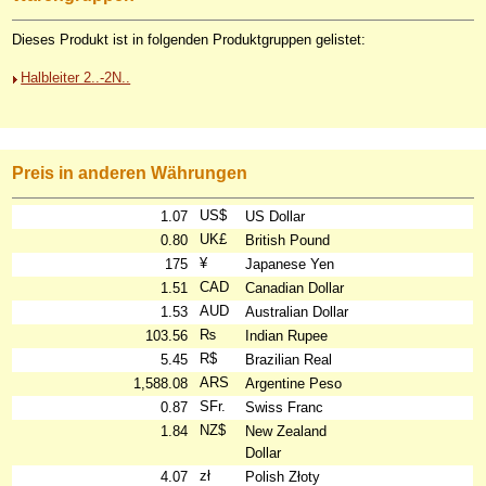
Dieses Produkt ist in folgenden Produktgruppen gelistet:
Halbleiter 2..-2N..
Preis in anderen Währungen
US$
1.07
US Dollar
UK£
0.80
British Pound
¥
175
Japanese Yen
CAD
1.51
Canadian Dollar
AUD
1.53
Australian Dollar
₨
103.56
Indian Rupee
R$
5.45
Brazilian Real
ARS
1,588.08
Argentine Peso
SFr.
0.87
Swiss Franc
NZ$
1.84
New Zealand
Dollar
zł
4.07
Polish Złoty