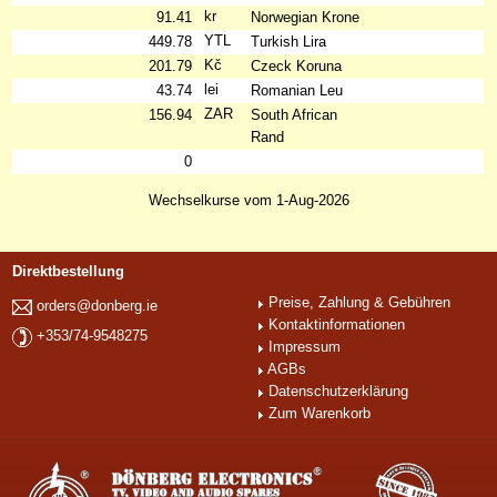
kr
91.41
Norwegian Krone
YTL
449.78
Turkish Lira
Kč
201.79
Czeck Koruna
lei
43.74
Romanian Leu
ZAR
156.94
South African
Rand
0
Wechselkurse vom 1-Aug-2026
Direktbestellung
Preise, Zahlung & Gebühren
orders@donberg.ie
Kontaktinformationen
+353/74-9548275
Impressum
AGBs
Datenschutzerklärung
Zum Warenkorb