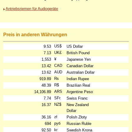
Antriebsriemen für Audiogeräte
Preis in anderen Währungen
US$
9.53
US Dollar
UK£
7.13
British Pound
¥
1,553
Japanese Yen
CAD
13.42
Canadian Dollar
AUD
13.62
Australian Dollar
₨
919.89
Indian Rupee
R$
48.39
Brazilian Real
ARS
14,106.89
Argentine Peso
SFr.
7.74
Swiss Franc
NZ$
16.37
New Zealand
Dollar
zł
36.16
Polish Złoty
руб
694
Russian Ruble
kr
92.50
Swedish Krona