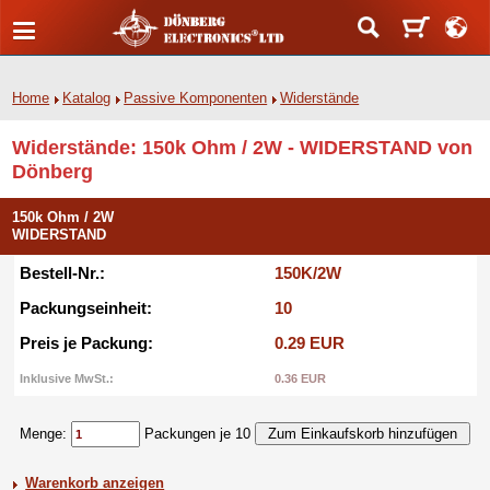
Home
Katalog
Passive Komponenten
Widerstände
Widerstände: 150k Ohm / 2W - WIDERSTAND von
Dönberg
150k Ohm / 2W
WIDERSTAND
Bestell-Nr.:
150K/2W
Packungseinheit:
10
Preis je Packung:
0.29 EUR
Inklusive MwSt.:
0.36 EUR
Menge:
Packungen je 10
Warenkorb anzeigen