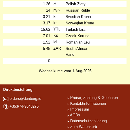
zł
1.26
Polish Złoty
руб
24
Russian Ruble
kr
3.21
Swedish Krona
kr
3.17
Norwegian Krone
YTL
15.62
Turkish Lira
Kč
7.01
Czeck Koruna
lei
1.52
Romanian Leu
ZAR
5.45
South African
Rand
0
Wechselkurse vom 1-Aug-2026
Direktbestellung
Preise, Zahlung & Gebühren
orders@donberg.ie
Kontaktinformationen
+353/74-9548275
Impressum
AGBs
Datenschutzerklärung
Zum Warenkorb