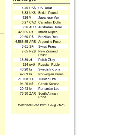
4.45
US$
US Dollar
3.33
UK£
British Pound
726
¥
Japanese Yen
6.27
CAD
Canadian Dollar
6.36
AUD
Australian Dollar
429.65
₨
Indian Rupee
22.60
R$
Brazilian Real
6,588.85
ARS
Argentine Peso
3.61
SFr.
Swiss Franc
7.65
NZ$
New Zealand
Dollar
16.89
zł
Polish Złoty
324
руб
Russian Ruble
43.20
kr
Swedish Krona
42.69
kr
Norwegian Krone
210.08
YTL
Turkish Lira
94.25
Kč
Czeck Koruna
20.43
lei
Romanian Leu
73.30
ZAR
South African
Rand
Wechselkurse vom 1-Aug-2026