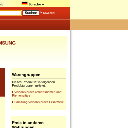
rb
Sprache
Erweitert
AMSUNG
Warengruppen
Dieses Produkt ist in folgenden
Produktgruppen gelistet:
Videorekorder Antriebsriemen und
Riemensätze
Samsung Videorekorder-Ersatzteile
Preis in anderen
Währungen