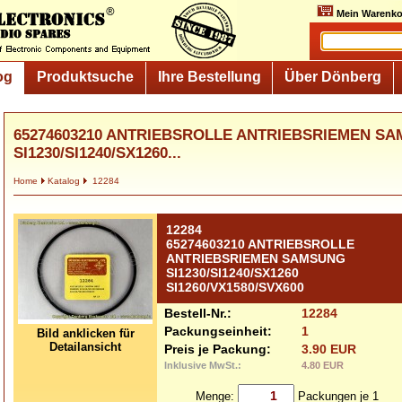
Mein Warenko
og
Produktsuche
Ihre Bestellung
Über Dönberg
65274603210 ANTRIEBSROLLE ANTRIEBSRIEMEN S
SI1230/SI1240/SX1260...
Home
Katalog
12284
12284
65274603210 ANTRIEBSROLLE
ANTRIEBSRIEMEN SAMSUNG
SI1230/SI1240/SX1260
SI1260/VX1580/SVX600
Bestell-Nr.:
12284
Packungseinheit:
1
Bild anklicken für
Detailansicht
Preis je Packung:
3.90 EUR
Inklusive MwSt.:
4.80 EUR
Menge:
Packungen je 1