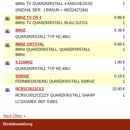
6MHz TV QUARZKRISTALL 4 ANSCHLÜSSE
1
(ANZAHL DER...) BRAUN = 482224271841
6MHZ TV CR 4
0.99 €
6MHz TV QUARZKRISTALL BLAU 2LEGS
1
8MHZ
0.39 €
QUARZKRISTALL TYP HC-49/U
1
8MHZ CRYSTAL
0.49 €
8MHz QUARZKRISTALL, QUARZKRISTALL
1
8MHz
9.216MHZ
1.80 €
QUARZKRISTALL TYP HC-49/U
1
920KHZ
0.18 €
FERNBEDIENUNG QUARZKRISTALL 920KHZ
1
RCRSC0012CEZ
10.00 €
RCRSC0012CEZZY QUARZKRISTALL SHARP
1
LC32GA8EK REF X3001
Nach Oben
Direktbestellung