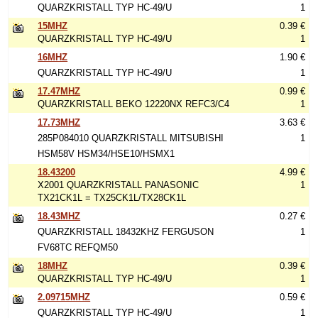
QUARZKRISTALL TYP HC-49/U
1
15MHZ
0.39 €
QUARZKRISTALL TYP HC-49/U
1
16MHZ
1.90 €
QUARZKRISTALL TYP HC-49/U
1
17.47MHZ
0.99 €
QUARZKRISTALL BEKO 12220NX REFC3/C4
1
17.73MHZ
3.63 €
285P084010 QUARZKRISTALL MITSUBISHI
1
HSM58V HSM34/HSE10/HSMX1
18.43200
4.99 €
X2001 QUARZKRISTALL PANASONIC
1
TX21CK1L = TX25CK1L/TX28CK1L
18.43MHZ
0.27 €
QUARZKRISTALL 18432KHZ FERGUSON
1
FV68TC REFQM50
18MHZ
0.39 €
QUARZKRISTALL TYP HC-49/U
1
2.09715MHZ
0.59 €
QUARZKRISTALL TYP HC-49/U
1