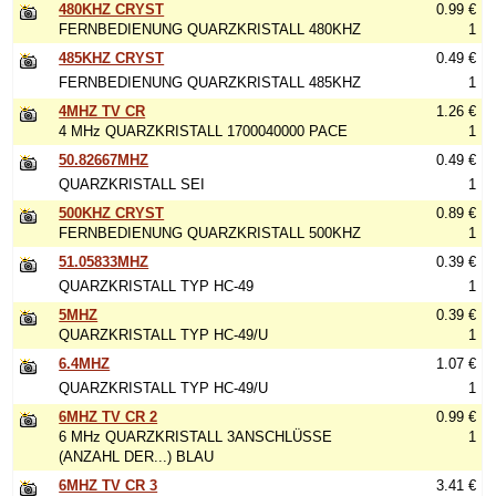
480KHZ CRYST
0.99 €
FERNBEDIENUNG QUARZKRISTALL 480KHZ
1
485KHZ CRYST
0.49 €
FERNBEDIENUNG QUARZKRISTALL 485KHZ
1
4MHZ TV CR
1.26 €
4 MHz QUARZKRISTALL 1700040000 PACE
1
50.82667MHZ
0.49 €
QUARZKRISTALL SEI
1
500KHZ CRYST
0.89 €
FERNBEDIENUNG QUARZKRISTALL 500KHZ
1
51.05833MHZ
0.39 €
QUARZKRISTALL TYP HC-49
1
5MHZ
0.39 €
QUARZKRISTALL TYP HC-49/U
1
6.4MHZ
1.07 €
QUARZKRISTALL TYP HC-49/U
1
6MHZ TV CR 2
0.99 €
6 MHz QUARZKRISTALL 3ANSCHLÜSSE
1
(ANZAHL DER...) BLAU
6MHZ TV CR 3
3.41 €