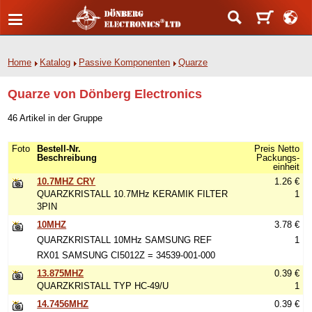
Home
Katalog
Passive Komponenten
Quarze
Quarze von Dönberg Electronics
46 Artikel in der Gruppe
Foto
Bestell-Nr.
Preis Netto
Beschreibung
Packungs-
einheit
10.7MHZ CRY
1.26 €
QUARZKRISTALL 10.7MHz KERAMIK FILTER
1
3PIN
10MHZ
3.78 €
QUARZKRISTALL 10MHz SAMSUNG REF
1
RX01 SAMSUNG CI5012Z = 34539-001-000
13.875MHZ
0.39 €
QUARZKRISTALL TYP HC-49/U
1
14.7456MHZ
0.39 €